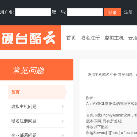
用户名:
密 码:
注册
首页
域名注册
虚拟主机
云
常见问题
虚拟主机域名注册-常见问题
首页
作者：
A：MYSQL数据库的管理方式如
虚拟主机问题
首先下载PhpMyAdmin软件，将此
域名注册问题
版本不同, 而有所差别)
修改以下配置:
$cfgServers[1]['host'] = 'local
企业邮局问题