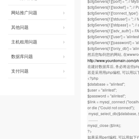
$cfgServers[1]['port'] = ''; // M
$cfgServers[1]['socket'] = ''; //
网站推广问题
$cfgServers[1]['connect_type'] =
$cfgServers[1]['stduser'] = '';
$cfgServers[1]['stdpass'] = ''; 
其他问题
$cfgServers[1]['adv_auth'] = F
$cfgServers[1]['user'] = 'alintes
主机租用问题
$cfgServers[1]['password'] = 'a
$cfgServers[1]['only_db'] = 'alin
然后您ftp到您的网站, 在wwwr
数据库问题
http://www.yourdomain.com/
在建好数据库后, 务必将这些ph
支付问题
若是采用用php编程, 可以用
<?php
$database = "alintest";
$user = "alintest";
$password = "alintest";
$link = mysql_connect ("localh
or die ("Could not connect");
mysql_select_db($database, $
..........
mysql_close ($link);
?>
如果采用perl编程, 可以用如